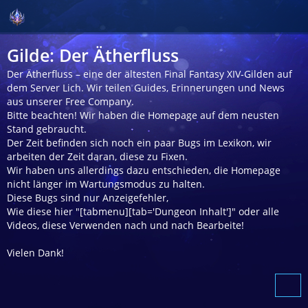
Gilde: Der Ätherfluss
Der Ätherfluss – eine der ältesten Final Fantasy XIV‑Gilden auf
dem Server Lich. Wir teilen Guides, Erinnerungen und News
aus unserer Free Company.
Bitte beachten! Wir haben die Homepage auf dem neusten
Stand gebraucht.
Der Zeit befinden sich noch ein paar Bugs im Lexikon, wir
arbeiten der Zeit daran, diese zu Fixen.
Wir haben uns allerdings dazu entschieden, die Homepage
nicht länger im Wartungsmodus zu halten.
Diese Bugs sind nur Anzeigefehler,
Wie diese hier "[tabmenu][tab='Dungeon Inhalt']" oder alle
Videos, diese Verwenden nach und nach Bearbeite!
Vielen Dank!