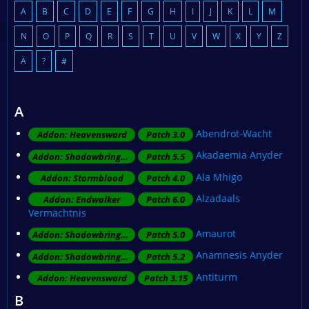
A
B
C
D
E
F
G
H
I
J
K
L
M
N
O
P
Q
R
S
T
U
V
W
X
Y
Z
Ä
?
#
A
Abendrot-Wacht
Addon: Heavensward
Patch 3.0
Akadaemia Anyder
Addon: Shadowbringers
Patch 5.5
Ala Mhigo
Addon: Stormblood
Patch 4.0
Alzadaals
Addon: Endwalker
Patch 6.0
Vermächtnis
Amaurot
Addon: Shadowbringers
Patch 5.0
Anamnesis Anyder
Addon: Shadowbringers
Patch 5.2
Antiturm
Addon: Heavensward
Patch 3.15
B