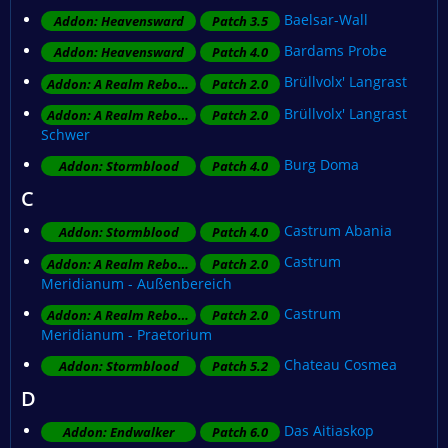
Baelsar-Wall
Addon: Heavensward
Patch 3.5
Bardams Probe
Addon: Heavensward
Patch 4.0
Brüllvolx' Langrast
Addon: A Realm Reborn
Patch 2.0
Brüllvolx' Langrast
Addon: A Realm Reborn
Patch 2.0
Schwer
Burg Doma
Addon: Stormblood
Patch 4.0
C
Castrum Abania
Addon: Stormblood
Patch 4.0
Castrum
Addon: A Realm Reborn
Patch 2.0
Meridianum - Außenbereich
Castrum
Addon: A Realm Reborn
Patch 2.0
Meridianum - Praetorium
Chateau Cosmea
Addon: Stormblood
Patch 5.2
D
Das Aitiaskop
Addon: Endwalker
Patch 6.0