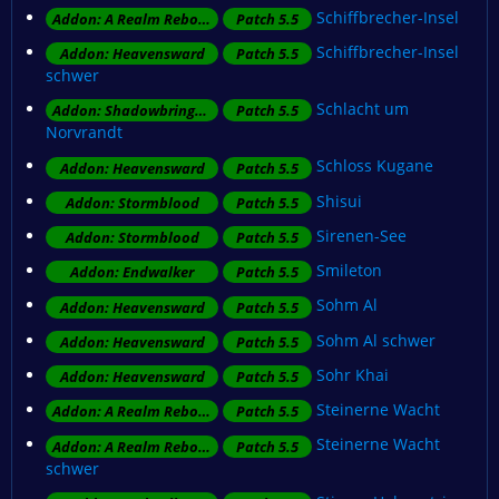
Schiffbrecher-Insel
Addon: A Realm Reborn
Patch 5.5
Schiffbrecher-Insel
Addon: Heavensward
Patch 5.5
schwer
Schlacht um
Addon: Shadowbringers
Patch 5.5
Norvrandt
Schloss Kugane
Addon: Heavensward
Patch 5.5
Shisui
Addon: Stormblood
Patch 5.5
Sirenen-See
Addon: Stormblood
Patch 5.5
Smileton
Addon: Endwalker
Patch 5.5
Sohm Al
Addon: Heavensward
Patch 5.5
Sohm Al schwer
Addon: Heavensward
Patch 5.5
Sohr Khai
Addon: Heavensward
Patch 5.5
Steinerne Wacht
Addon: A Realm Reborn
Patch 5.5
Steinerne Wacht
Addon: A Realm Reborn
Patch 5.5
schwer