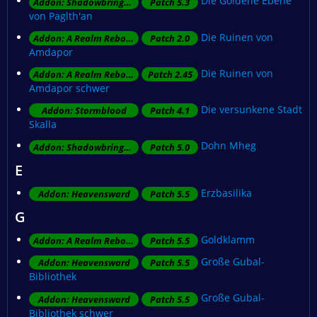
Die Goldene Ebene
Addon: Shadowbringers
Patch 5.3
von Paglth'an
Die Ruinen von
Addon: A Realm Reborn
Patch 2.0
Amdapor
Die Ruinen von
Addon: A Realm Reborn
Patch 2.45
Amdapor schwer
Die versunkene Stadt
Addon: Stormblood
Patch 4.1
Skalla
Dohn Mheg
Addon: Shadowbringers
Patch 5.0
E
Erzbasilika
Addon: Heavensward
Patch 5.5
G
Goldklamm
Addon: A Realm Reborn
Patch 5.5
Große Gubal-
Addon: Heavensward
Patch 5.5
Bibliothek
Große Gubal-
Addon: Heavensward
Patch 5.5
Bibliothek schwer