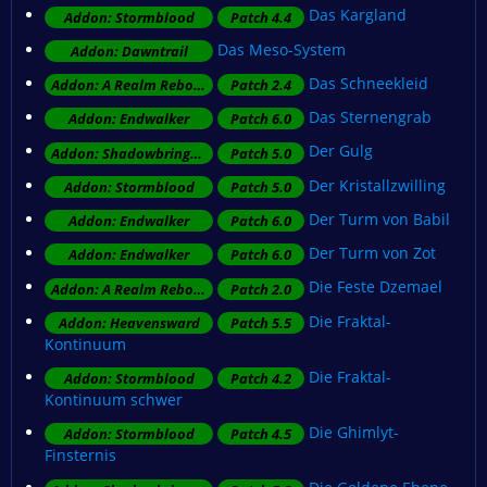
Das Kargland
Addon: Stormblood
Patch 4.4
Das Meso-System
Addon: Dawntrail
Das Schneekleid
Addon: A Realm Reborn
Patch 2.4
Das Sternengrab
Addon: Endwalker
Patch 6.0
Der Gulg
Addon: Shadowbringers
Patch 5.0
Der Kristallzwilling
Addon: Stormblood
Patch 5.0
Der Turm von Babil
Addon: Endwalker
Patch 6.0
Der Turm von Zot
Addon: Endwalker
Patch 6.0
Die Feste Dzemael
Addon: A Realm Reborn
Patch 2.0
Die Fraktal-
Addon: Heavensward
Patch 5.5
Kontinuum
Die Fraktal-
Addon: Stormblood
Patch 4.2
Kontinuum schwer
Die Ghimlyt-
Addon: Stormblood
Patch 4.5
Finsternis