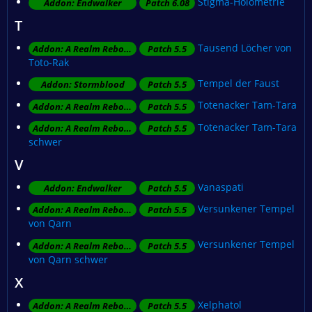
Stigma-Holometrie
Addon: Endwalker
Patch 6.08
T
Tausend Löcher von
Addon: A Realm Reborn
Patch 5.5
Toto-Rak
Tempel der Faust
Addon: Stormblood
Patch 5.5
Totenacker Tam-Tara
Addon: A Realm Reborn
Patch 5.5
Totenacker Tam-Tara
Addon: A Realm Reborn
Patch 5.5
schwer
V
Vanaspati
Addon: Endwalker
Patch 5.5
Versunkener Tempel
Addon: A Realm Reborn
Patch 5.5
von Qarn
Versunkener Tempel
Addon: A Realm Reborn
Patch 5.5
von Qarn schwer
X
Xelphatol
Addon: A Realm Reborn
Patch 5.5