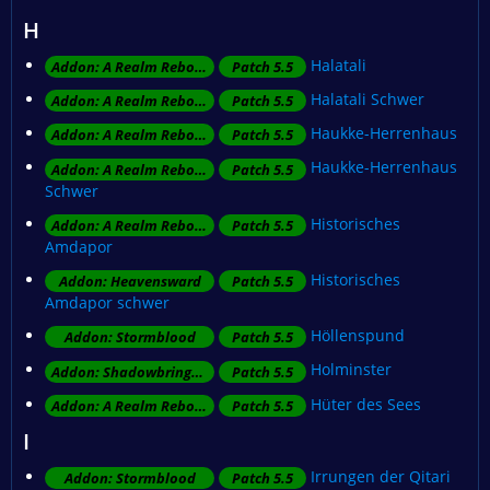
H
Halatali
Addon: A Realm Reborn
Patch 5.5
Halatali Schwer
Addon: A Realm Reborn
Patch 5.5
Haukke-Herrenhaus
Addon: A Realm Reborn
Patch 5.5
Haukke-Herrenhaus
Addon: A Realm Reborn
Patch 5.5
Schwer
Historisches
Addon: A Realm Reborn
Patch 5.5
Amdapor
Historisches
Addon: Heavensward
Patch 5.5
Amdapor schwer
Höllenspund
Addon: Stormblood
Patch 5.5
Holminster
Addon: Shadowbringers
Patch 5.5
Hüter des Sees
Addon: A Realm Reborn
Patch 5.5
I
Irrungen der Qitari
Addon: Stormblood
Patch 5.5