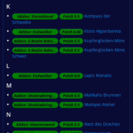
K
Kompass der
Addon: Stormblood
Patch 5.5
Schwalbe
Ktisis Hyperboreia
Addon: Endwalker
Patch 6.08
Kupferglocken-Mine
Addon: A Realm Reborn
Patch 5.5
Kupferglocken-Mine
Addon: A Realm Reborn
Patch 5.5
Schwer
L
Lapis Manalis
Addon: Endwalker
Patch 6.0
M
Malikahs Brunnen
Addon: Shadowbringers
Patch 5.5
Matoyas Atelier
Addon: Shadowbringers
Patch 5.5
N
Nest des Drachen
Addon: Heavensward
Patch 5.5