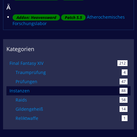
Ä
Ätherochemisches
Addon: Heavensward
Patch 5.5
Forschungslabor
Kategorien
Final Fantasy XIV
212
Traumprüfung
4
Prüfungen
47
Instanzen
88
Raids
58
Gildengeheiß
14
Reliktwaffe
1